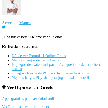
Acerca de
Mauro
¿Una nueva beta? Déjame ver qué onda.
Barra
Entradas recientes
lateral
Dónde ver Fórmula 1 Online Gratis
principal
Mejores Juegos de Tenis Gratis
10 juegos de skateboard para móvil que todo skater debería
instalar
7 juegos clásicos de PC para disfrutar en tu Android
Mejores juegos PlayLink para jugar desde tu móvil
⚽ Ver Deportes en Directo
Apps gratuitas para ver futbol online
Ver Formula 1 gratis en directo