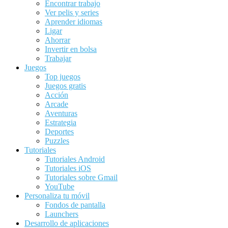
Encontrar trabajo
Ver pelis y series
Aprender idiomas
Ligar
Ahorrar
Invertir en bolsa
Trabajar
Juegos
Top juegos
Juegos gratis
Acción
Arcade
Aventuras
Estrategia
Deportes
Puzzles
Tutoriales
Tutoriales Android
Tutoriales iOS
Tutoriales sobre Gmail
YouTube
Personaliza tu móvil
Fondos de pantalla
Launchers
Desarrollo de aplicaciones