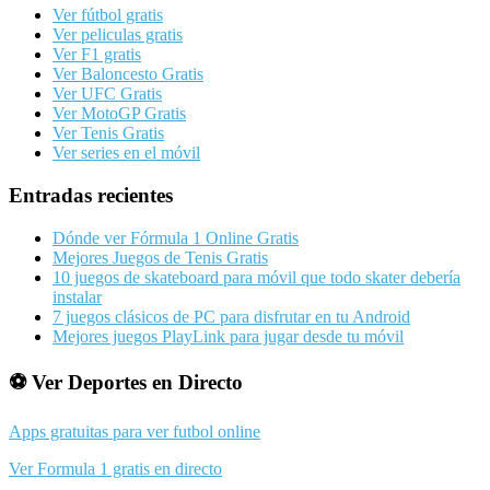
Ver fútbol gratis
Ver peliculas gratis
Ver F1 gratis
Ver Baloncesto Gratis
Ver UFC Gratis
Ver MotoGP Gratis
Ver Tenis Gratis
Ver series en el móvil
Barra
Entradas recientes
lateral
Dónde ver Fórmula 1 Online Gratis
principal
Mejores Juegos de Tenis Gratis
10 juegos de skateboard para móvil que todo skater debería
instalar
7 juegos clásicos de PC para disfrutar en tu Android
Mejores juegos PlayLink para jugar desde tu móvil
⚽ Ver Deportes en Directo
Apps gratuitas para ver futbol online
Ver Formula 1 gratis en directo