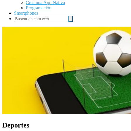
Crea una App Nativa
Programación
Smartphones
Buscar
Buscar
en
esta
web
Deportes