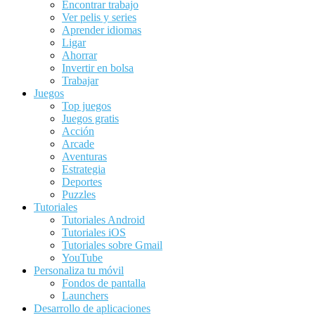
Encontrar trabajo
Ver pelis y series
Aprender idiomas
Ligar
Ahorrar
Invertir en bolsa
Trabajar
Juegos
Top juegos
Juegos gratis
Acción
Arcade
Aventuras
Estrategia
Deportes
Puzzles
Tutoriales
Tutoriales Android
Tutoriales iOS
Tutoriales sobre Gmail
YouTube
Personaliza tu móvil
Fondos de pantalla
Launchers
Desarrollo de aplicaciones